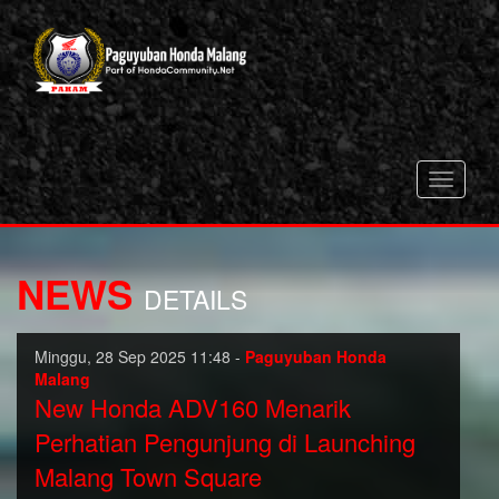
Toggle
navigati
NEWS
DETAILS
Minggu, 28 Sep 2025 11:48 -
Paguyuban Honda
Malang
New Honda ADV160 Menarik
Perhatian Pengunjung di Launching
Malang Town Square