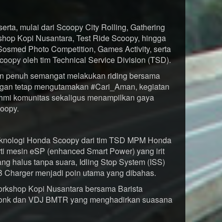
erta, mulai dari Scoopy City Rolling, Gathering
hop Kopi Nusantara, Test Ride Scoopy, hingga
 Sosmed Photo Competition, Games Activity, serta
oopy oleh tim Technical Service Division (TSD).
ngan penuh semangat melakukan riding bersama
engan tetap mengutamakan #Cari_Aman, kegiatan
rahmi komunitas sekaligus menampilkan gaya
oopy.
eknologi Honda Scoopy dari tim TSD MPM Honda
erti mesin eSP (enhanced Smart Power) yang irit
ng halus tanpa suara, Idling Stop System (ISS)
SB Charger menjadi poin utama yang dibahas.
rkshop Kopi Nusantara bersama Barista
gaconk dan VDJ BMTR yang menghadirkan suasana