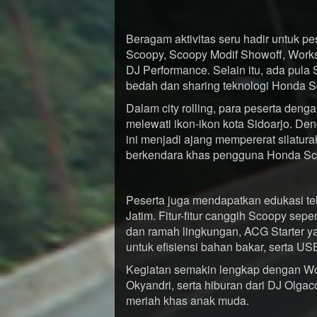
Beragam aktivitas seru hadir untuk pes
Scoopy, Scoopy Modif Showoff, Works
DJ Performance. Selain itu, ada pula
bedah dan sharing teknologi Honda Sc
Dalam city rolling, para peserta de
melewati ikon-ikon kota Sidoarjo. D
ini menjadi ajang mempererat silatu
berkendara khas pengguna Honda Sc
Peserta juga mendapatkan edukasi t
Jatim. Fitur-fitur canggih Scoopy sep
dan ramah lingkungan, ACG Starter ya
untuk efisiensi bahan bakar, serta U
Kegiatan semakin lengkap dengan Wo
Okyandri, serta hiburan dari DJ Ol
meriah khas anak muda.