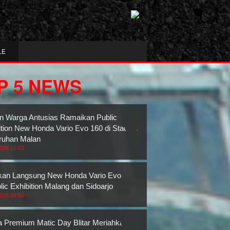
LE
P 5 NEWS
n Warga Antusias Ramaikan Public
ition New Honda Vario Evo 160 di Stadion
ruhan Malan
2026 16:03
an Langsung New Honda Vario Evo 160
lic Exhibition Malang dan Sidoarjo
2026 09:50
 Premium Matic Day Blitar Meriahkan