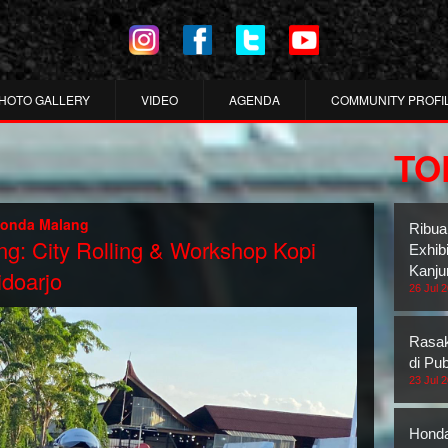
HOTO GALLERY
VIDEO
AGENDA
COMMUNITY PROFI
TO
onda Malang
Ribua
g: City Rolling & Workshop Kopi
Exhib
Kanju
idoarjo
26 Jul 
Rasak
di Pub
23 Jul 
Honda