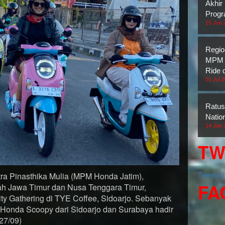
Akhir
Prog
15 Jun 
Regio
MPM H
Ride 
01 Jul 
Ratus
Natio
14 Jun 
TW
Tweets
tra Pinasthika Mulia (MPM Honda Jatim),
FA
yah Jawa Timur dan Nusa Tenggara Timur,
y Gathering di TYE Coffee, Sidoarjo. Sebanyak
Honda Scoopy dari Sidoarjo dan Surabaya hadir
27/09)