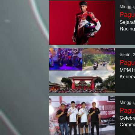
Minggu,
Pagu
Sejara
Racing
Senin, 
Pagu
MPM Ho
Kebers
Minggu,
Pagu
Celebr
Commun