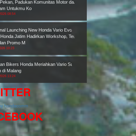
 Pekan, Padukan Komunitas Motor dan
ram Untukmu Ko
2026 08:54
nal Launching New Honda Vario Evo 160,
onda Jatim Hadirkan Workshop, Test
dan Promo M
2026 10:23
an Bikers Honda Meriahkan Vario Street
n di Malang
2026 13:24
ITTER
 by hondacomm
CEBOOK