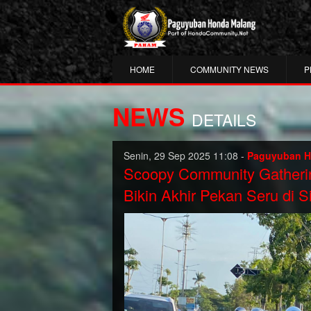
HOME
COMMUNITY NEWS
P
NEWS
DETAILS
Senin, 29 Sep 2025 11:08 -
Paguyuban H
Scoopy Community Gatherin
Bikin Akhir Pekan Seru di S