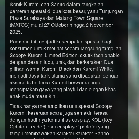
ikonik Kuromi dari Sanrio dalam rangkaian
pameran spesial di dua kota besar, yaitu Tunjungan
Plaza Surabaya dan Malang Town Square
(MATOS) mulai 27 Oktober hingga 2 November
2025.
Pameran ini menjadi kesempatan spesial bagi
konsumen untuk melihat secara langsung tampilan
Scoopy Kuromi Limited Edition, skutik fashionable
dengan desain lucu, unik, dan berkarakter. Dua
pilihan warna, Kuromi Black dan Kuromi White,
menjadi daya tarik utama yang dipadukan dengan
aksesoris bertema Kuromi berwarna ungu,
menciptakan gaya yang playful dan elegan khas
anak muda masa kini.
Tidak hanya menampilkan unit spesial Scoopy
Kuromi, keseruan acara juga semakin terasa
dengan hadirnya komunitas cosplay, KOL (Key
Opinion Leader), dan cosplayer perform yang
tampil membawakan karakter-karakter Sanrio