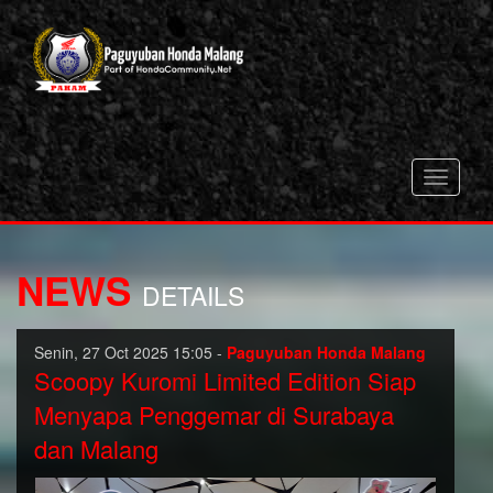
Toggle
navigati
NEWS
DETAILS
Senin, 27 Oct 2025 15:05 -
Paguyuban Honda Malang
Scoopy Kuromi Limited Edition Siap
Menyapa Penggemar di Surabaya
dan Malang