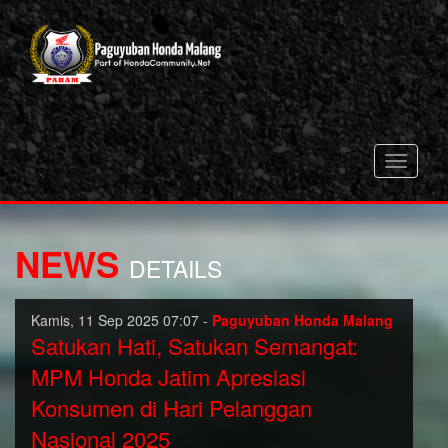
Toggle
navigati
NEWS
DETAILS
Kamis, 11 Sep 2025 07:07 -
Paguyuban Honda Malang
Satukan Hati, Satukan Semangat:
MPM Honda Jatim Apresiasi
Konsumen di Hari Pelanggan
Nasional 2025