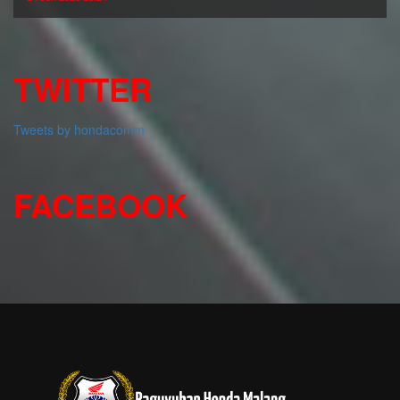
TWITTER
Tweets by hondacomm
FACEBOOK