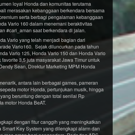
sumen loyal Honda dan komunitas terutama
bali merasakan kebanggaan berkendara bersama
 premium serta berbagi pengalaman kebanggaan
a Vario 160 dalam menemani beraktivitas
an #cari_aman saat berkendara di jalan.
a Vario yang telah menjadi bagian dari
rade Vario160. Sejak diluncurkan pada tahun
onda Vario 125, Honda Vario 150 dan Honda Vario
 favorite 3,5 juta masyarakat Jawa Timur untuk
ta Dendy Sean, Direktur Marketing MPM Honda
 menarik, antara lain berbagai games, pameran
 sepeda motor Honda, pertunjukan musik, hingga
 yang beruntung dengan total senilai Rp
eda motor Honda BeAT.
ngkapi dengan fitur canggih yang meningkatkan
Smart Key System yang dilengkapi alarm dan