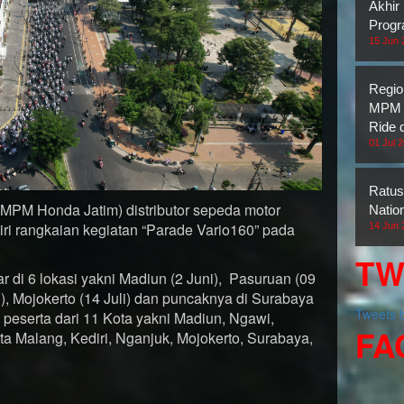
Akhir
Prog
15 Jun 
Regio
MPM H
Ride 
01 Jul 
Ratus
 (MPM Honda Jatim) distributor sepeda motor
Natio
i rangkaian kegiatan “Parade Vario160” pada
14 Jun 
TW
r di 6 lokasi yakni Madiun (2 Juni), Pasuruan (09
li), Mojokerto (14 Juli) dan puncaknya di Surabaya
Tweets
 peserta dari 11 Kota yakni Madiun, Ngawi,
FA
a Malang, Kediri, Nganjuk, Mojokerto, Surabaya,