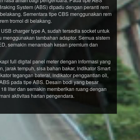
n rasa aman bagi pengendara. Pada tipe ABS
k-Braking System (ABS) dipadu dengan peranti rem
n belakang. Sementara tipe CBS menggunakan rem
rem tromol di belakang.
USB charger type A, sudah tersedia socket untuk
lu menggunakan tambahan adaptor. Semua sistem
ED, semakin menambah kesan premium dan
kapi full digital panel meter dengan informasi yang
n, jarak tempuh, sisa bahan bakar, indikator Smart
ikator tegangan baterai, indikator penggantian oli,
tor ABS pada tipe ABS. Desain bodi yang besar
18 liter dan semakin memberikan ruang dengan
mani aktivitas harian pengendara.