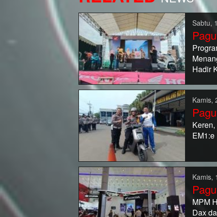
Sabtu, 
Pagu
Progr
Menan
Hadir 
Kamis, 
Pagu
Keren,
EM1:e
Kamis, 
Pagu
MPM Ho
Dax da