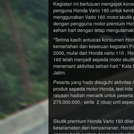
Kegiatan ini bertujuan mengajak kon
penguna Honda Vario 160 untuk kem
menggunakan Vario 160 motor skutik
dengan pengguna motor premium Hond
sehari-hari dengan tetap mengutamak
“Terima kasih antusias konsumen Hond
kemeriahan dan keseruan kegiatan Pa
2006, mulai dari Honda vario 110 , H
160 telah menjadi sepeda motor skutik
menemani aktivitas sehari-hari.” Ka
Jatim.
Peserta yang hadir disuguhi aktivitas
produk sepeda motor Honda, test ride
ratusan hadiah menarik untuk peserta
270.000.000,- serta 2 (dua) unit sep
Skutik premium Honda Vario 160 dile
keselamatan dan kenyamanan. Honda 