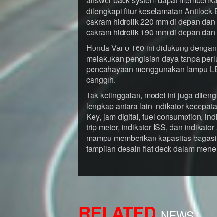
answer back system dapat memberika
dilengkapi fitur keselamatan Antiloc
cakram hidrolik 220 mm di depan da
cakram hidrolik 190 mm di depan dan 
Honda Vario 160 ini didukung dengan 
melakukan pengisian daya tanpa per
pencahayaan menggunakan lampu L
canggih.
Tak ketinggalan, model ini juga dileng
lengkap antara lain indikator kecepata
Key, jam digital, fuel consumption, ind
trip meter, indikator ISS, dan indika
mampu memberikan kapasitas bagasi 
tampilan desain flat deck dalam mene
RELATED
NEWS