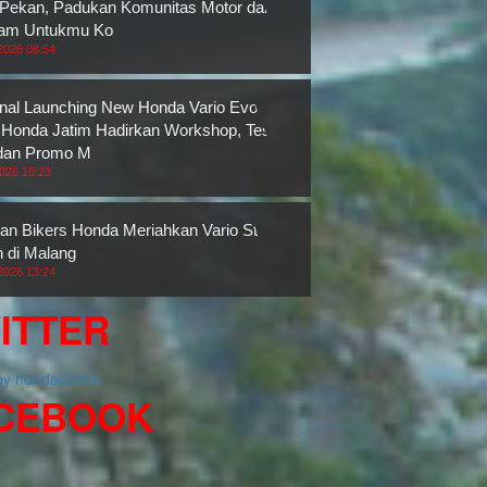
 Pekan, Padukan Komunitas Motor dan
ram Untukmu Ko
2026 08:54
nal Launching New Honda Vario Evo 160,
onda Jatim Hadirkan Workshop, Test
dan Promo M
2026 10:23
an Bikers Honda Meriahkan Vario Street
n di Malang
2026 13:24
ITTER
 by hondacomm
CEBOOK