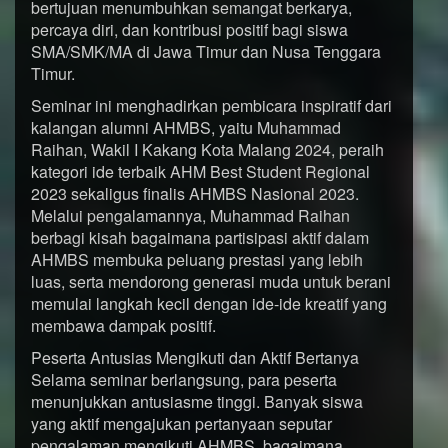
bertujuan menumbuhkan semangat berkarya,
percaya diri, dan kontribusi positif bagi siswa
SMA/SMK/MA di Jawa Timur dan Nusa Tenggara
Timur.
Seminar ini menghadirkan pembicara inspiratif dari
kalangan alumni AHMBS, yaitu Muhammad
Raihan, Wakil I Kakang Kota Malang 2024, peraih
kategori ide terbaik AHM Best Student Regional
2023 sekaligus finalis AHMBS Nasional 2023.
Melalui pengalamannya, Muhammad Raihan
berbagi kisah bagaimana partisipasi aktif dalam
AHMBS membuka peluang prestasi yang lebih
luas, serta mendorong generasi muda untuk berani
memulai langkah kecil dengan ide-ide kreatif yang
membawa dampak positif.
Peserta Antusias Mengikuti dan Aktif Bertanya
Selama seminar berlangsung, para peserta
menunjukkan antusiasme tinggi. Banyak siswa
yang aktif mengajukan pertanyaan seputar
pengalaman mengikuti AHMBS, bagaimana