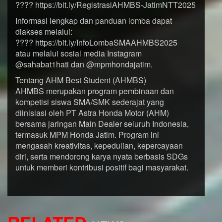
???? https://bit.ly/RegistrasiAHMBS-JatimNTT2025
Informasi lengkap dan panduan lomba dapat
diakses melalui:
???? https://bit.ly/InfoLombaSMAAHMBS2025
atau melalui sosial media Instagram
@sahabat1hati dan @mpmhondajatim.
Tentang AHM Best Student (AHMBS)
AHMBS merupakan program pembinaan dan
kompetisi siswa SMA/SMK sederajat yang
diinisiasi oleh PT Astra Honda Motor (AHM)
bersama jaringan Main Dealer seluruh Indonesia,
termasuk MPM Honda Jatim. Program ini
mengasah kreativitas, kepedulian, kepercayaan
diri, serta mendorong karya nyata berbasis SDGs
untuk memberi kontribusi positif bagi masyarakat.